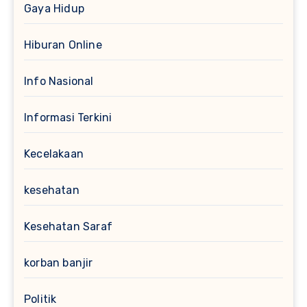
Gaya Hidup
Hiburan Online
Info Nasional
Informasi Terkini
Kecelakaan
kesehatan
Kesehatan Saraf
korban banjir
Politik