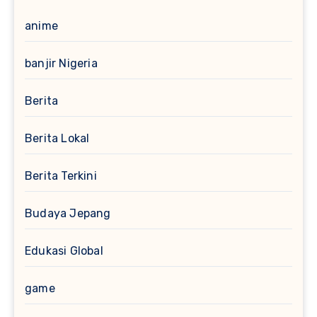
anime
banjir Nigeria
Berita
Berita Lokal
Berita Terkini
Budaya Jepang
Edukasi Global
game