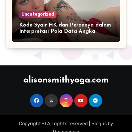
Uncategorized
Kode Syair HK dan Perannya dalam
Interpretasi Pola Data Angka
alisonsmithyoga.com
Copyright © All rights reserved
|
Blogus
by
Themeansar
.