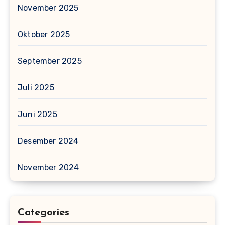
November 2025
Oktober 2025
September 2025
Juli 2025
Juni 2025
Desember 2024
November 2024
Categories