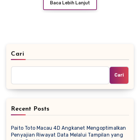
Baca Lebih Lanjut
Cari
Cari
Recent Posts
Paito Toto Macau 4D Angkanet Mengoptimalkan
Penyajian Riwayat Data Melalui Tampilan yang