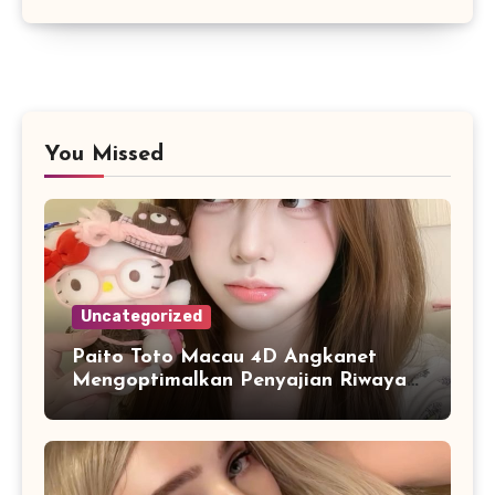
You Missed
Uncategorized
Paito Toto Macau 4D Angkanet
Mengoptimalkan Penyajian Riwayat
Data Melalui Tampilan yang Lebih
Praktis