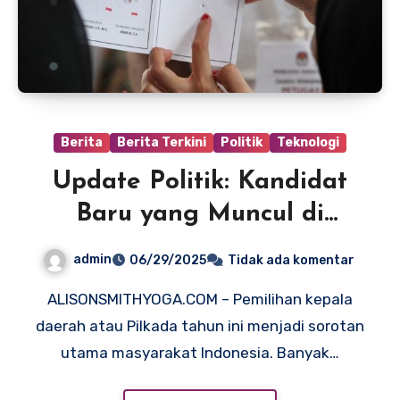
Berita
Berita Terkini
Politik
Teknologi
Update Politik: Kandidat
Baru yang Muncul di
Pilkada Tahun Ini
admin
06/29/2025
Tidak ada komentar
ALISONSMITHYOGA.COM – Pemilihan kepala
daerah atau Pilkada tahun ini menjadi sorotan
utama masyarakat Indonesia. Banyak…