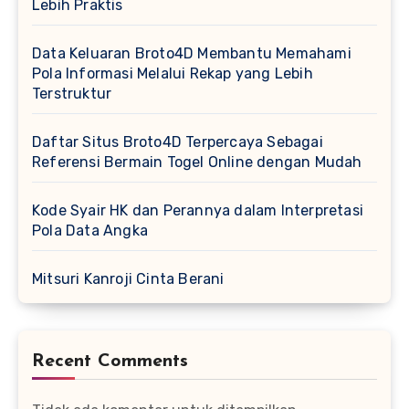
Lebih Praktis
Data Keluaran Broto4D Membantu Memahami
Pola Informasi Melalui Rekap yang Lebih
Terstruktur
Daftar Situs Broto4D Terpercaya Sebagai
Referensi Bermain Togel Online dengan Mudah
Kode Syair HK dan Perannya dalam Interpretasi
Pola Data Angka
Mitsuri Kanroji Cinta Berani
Recent Comments