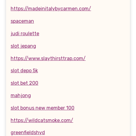
https://madeinitalybycarmen.com/
spaceman
judi roulette
slot jepang
https://www.slaythirsttrap.com/
slot depo 5k
slot bet 200
mahjong
slot bonus new member 100
https://wildcatsmoke.com/
greenfieldshyd