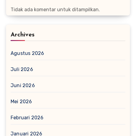
Tidak ada komentar untuk ditampilkan.
Archives
Agustus 2026
Juli 2026
Juni 2026
Mei 2026
Februari 2026
Januari 2026