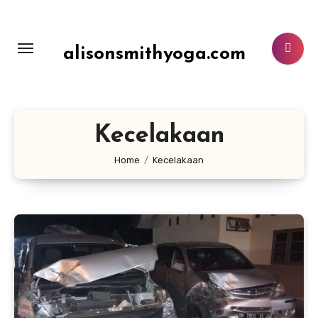
Lewati
ke
konten
alisonsmithyoga.com
Kecelakaan
Home
Kecelakaan