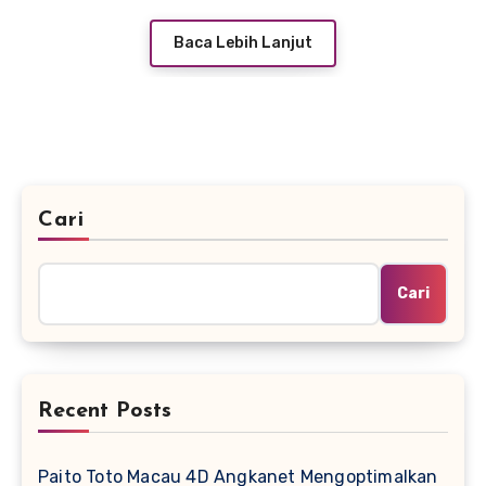
Baca Lebih Lanjut
Cari
Cari
Recent Posts
Paito Toto Macau 4D Angkanet Mengoptimalkan