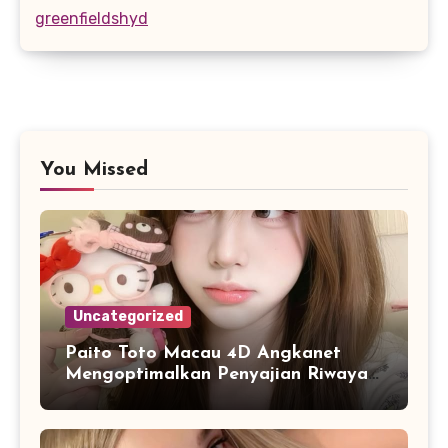
greenfieldshyd
You Missed
Uncategorized
Paito Toto Macau 4D Angkanet
Mengoptimalkan Penyajian Riwayat
Data Melalui Tampilan yang Lebih
Praktis