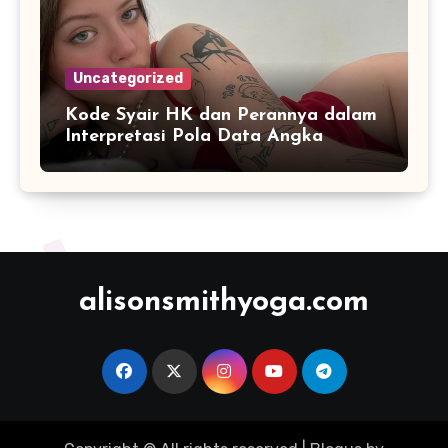
Uncategorized
Kode Syair HK dan Perannya dalam
Interpretasi Pola Data Angka
alisonsmithyoga.com