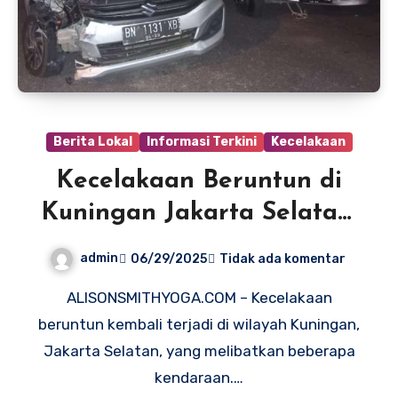
Berita Lokal
Informasi Terkini
Kecelakaan
Kecelakaan Beruntun di
Kuningan Jakarta Selatan:
Mobil Ertiga Terguling
admin
06/29/2025
Tidak ada komentar
Usai Tabrakan Hebat
ALISONSMITHYOGA.COM – Kecelakaan
beruntun kembali terjadi di wilayah Kuningan,
Jakarta Selatan, yang melibatkan beberapa
kendaraan.…