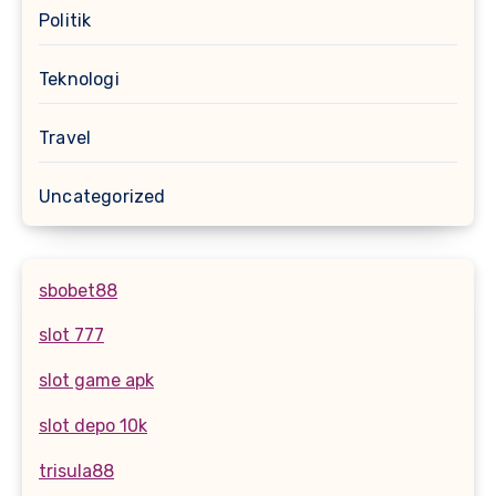
Politik
Teknologi
Travel
Uncategorized
sbobet88
slot 777
slot game apk
slot depo 10k
trisula88