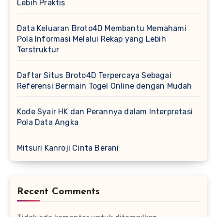
Lebih Praktis
Data Keluaran Broto4D Membantu Memahami
Pola Informasi Melalui Rekap yang Lebih
Terstruktur
Daftar Situs Broto4D Terpercaya Sebagai
Referensi Bermain Togel Online dengan Mudah
Kode Syair HK dan Perannya dalam Interpretasi
Pola Data Angka
Mitsuri Kanroji Cinta Berani
Recent Comments