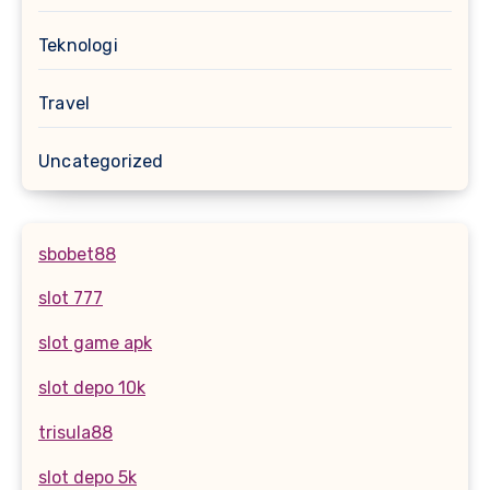
Teknologi
Travel
Uncategorized
sbobet88
slot 777
slot game apk
slot depo 10k
trisula88
slot depo 5k