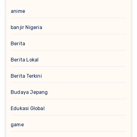
anime
banjir Nigeria
Berita
Berita Lokal
Berita Terkini
Budaya Jepang
Edukasi Global
game