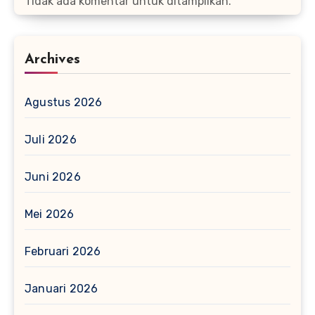
Tidak ada komentar untuk ditampilkan.
Archives
Agustus 2026
Juli 2026
Juni 2026
Mei 2026
Februari 2026
Januari 2026